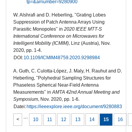
tp=&arnumber=9280900
W. Alshrafi and D. Heberling, "Grating Lobes
Suppression of Patch Antenna Arrays Using
Parasitic Monopoles" in
2020 IEEE MTT-S
International Conference on Microwaves for
Intelligent Mobility (ICMIM)
, Linz (Austria), Nov.
2020, pp. 1-4.
DOI:
10.1109/ICMIM48759.2020.9298984
A. Guth, C. Culotta-López, J. Maly, H. Rauhut and D.
Heberling, "Polyhedral Sampling Structures for
Phaseless Spherical Near-Field Antenna
Measurements" in
AMTA 42nd Annual Meeting and
Symposium
, Nov. 2020, pp. 1-6.
Datei:
https://ieeexplore.ieee.org/document/9280883
…
10
11
12
13
14
15
16