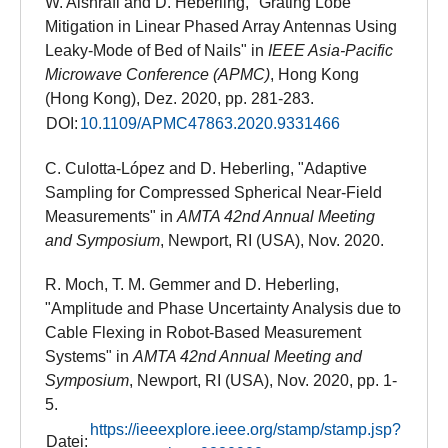
W. Alshrafi and D. Heberling, "Grating Lobe
Mitigation in Linear Phased Array Antennas Using
Leaky-Mode of Bed of Nails" in
IEEE Asia-Pacific
Microwave Conference (APMC)
, Hong Kong
(Hong Kong), Dez. 2020, pp. 281-283.
DOI:
10.1109/APMC47863.2020.9331466
C. Culotta-López and D. Heberling, "Adaptive
Sampling for Compressed Spherical Near-Field
Measurements" in
AMTA 42nd Annual Meeting
and Symposium
, Newport, RI (USA), Nov. 2020.
R. Moch, T. M. Gemmer and D. Heberling,
"Amplitude and Phase Uncertainty Analysis due to
Cable Flexing in Robot-Based Measurement
Systems" in
AMTA 42nd Annual Meeting and
Symposium
, Newport, RI (USA), Nov. 2020, pp. 1-
5.
https://ieeexplore.ieee.org/stamp/stamp.jsp?
Datei: