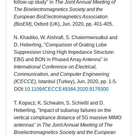
follow-up study" in
The Joint Annual Meeting of
The Bioelectromagnetics Society and the
European BioElectromagnetics Association
(BioEM)
, Oxford (UK), Jun. 2020, pp. 401-405.
N. Khadiko, W. Alshrafi, S. Chalermwisutkul and
D. Heberling, "Comparison of Grating Lobe
Suppression Using High Impedance Structure:
EBG and BON in Phased Array Antenna" in
International Conference on Electrical,
Communication, and Computer Engineering
(ICECCE)
, Istanbul (Turkey), Jun. 2020, pp. 1-5.
DOI:
10.1109/ICECCE49384.2020.9179300
T. Kopacz, K. Schwalm, S. Schießl and D.
Heberling, "Impact of subarray failures on the
vertical compliance distance of 5G massive MIMO
antennas" in
The Joint Annual Meeting of The
Bioelectromagnetics Society and the European