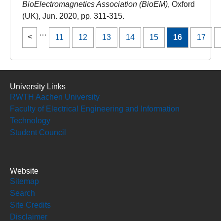
BioElectromagnetics Association (BioEM)
, Oxford
(UK), Jun. 2020, pp. 311-315.
…
11
12
13
14
15
16
17
University Links
RWTH Aachen University
Faculty of Electrical Engineering and Information
Technology
Student Council
Website
Sitemap
Search
Site Credits
Disclaimer