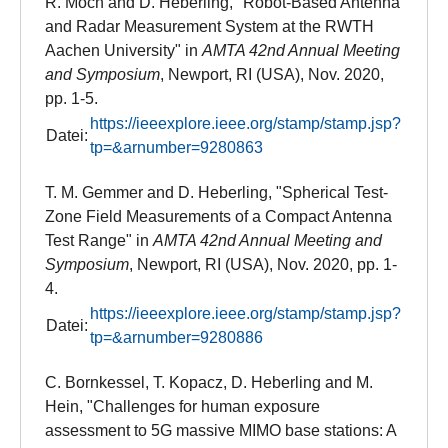
R. Moch and D. Heberling, "Robot-Based Antenna
and Radar Measurement System at the RWTH
Aachen University" in
AMTA 42nd Annual Meeting
and Symposium
, Newport, RI (USA), Nov. 2020,
pp. 1-5.
https://ieeexplore.ieee.org/stamp/stamp.jsp?
Datei:
tp=&arnumber=9280863
T. M. Gemmer and D. Heberling, "Spherical Test-
Zone Field Measurements of a Compact Antenna
Test Range" in
AMTA 42nd Annual Meeting and
Symposium
, Newport, RI (USA), Nov. 2020, pp. 1-
4.
https://ieeexplore.ieee.org/stamp/stamp.jsp?
Datei:
tp=&arnumber=9280886
C. Bornkessel, T. Kopacz, D. Heberling and M.
Hein, "Challenges for human exposure
assessment to 5G massive MIMO base stations: A