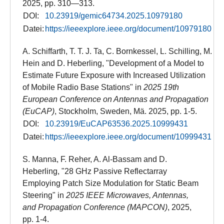
2025, pp. 310—313.
DOI:
10.23919/gemic64734.2025.10979180
Datei:
https://ieeexplore.ieee.org/document/10979180
A. Schiffarth, T. T. J. Ta, C. Bornkessel, L. Schilling, M.
Hein and D. Heberling, "Development of a Model to
Estimate Future Exposure with Increased Utilization
of Mobile Radio Base Stations" in
2025 19th
European Conference on Antennas and Propagation
(EuCAP)
, Stockholm, Sweden, Mä. 2025, pp. 1-5.
DOI:
10.23919/EuCAP63536.2025.10999431
Datei:
https://ieeexplore.ieee.org/document/10999431
S. Manna, F. Reher, A. Al-Bassam and D.
Heberling, "28 GHz Passive Reflectarray
Employing Patch Size Modulation for Static Beam
Steering" in
2025 IEEE Microwaves, Antennas,
and Propagation Conference (MAPCON)
, 2025,
pp. 1-4.