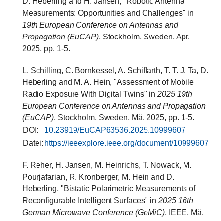
D. Heberling and H. Jansen, "Robotic Antenna
Measurements: Opportunities and Challenges" in
19th European Conference on Antennas and
Propagation (EuCAP)
, Stockholm, Sweden​, Apr.
2025, pp. 1-5.
L. Schilling, C. Bornkessel, A. Schiffarth, T. T. J. Ta, D.
Heberling and M. A. Hein, "Assessment of Mobile
Radio Exposure With Digital Twins" in
2025 19th
European Conference on Antennas and Propagation
(EuCAP)
, Stockholm, Sweden, Mä. 2025, pp. 1-5.
DOI:
10.23919/EuCAP63536.2025.10999607
Datei:
https://ieeexplore.ieee.org/document/10999607
F. Reher, H. Jansen, M. Heinrichs, T. Nowack, M.
Pourjafarian, R. Kronberger, M. Hein and D.
Heberling, "Bistatic Polarimetric Measurements of
Reconfigurable Intelligent Surfaces" in
2025 16th
German Microwave Conference (GeMiC)
, IEEE, Mä.