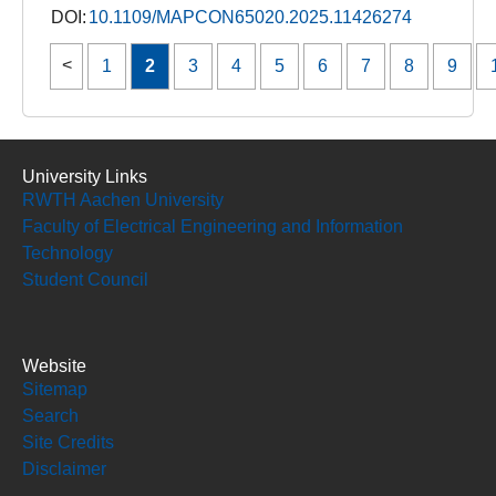
DOI:
10.1109/MAPCON65020.2025.11426274
1
2
3
4
5
6
7
8
9
University Links
RWTH Aachen University
Faculty of Electrical Engineering and Information
Technology
Student Council
Website
Sitemap
Search
Site Credits
Disclaimer