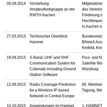
05.09.2014
Vorstellung
Mitgliederver
Amateurfunkgruppe an der
des Vereins zu
RWTH Aachen
Förderung der
Hochfrequenzt
in Aachen e.V.
27.03.2015
Technischer Überblick
Bundesnetzag
Hamnet
BNetzA Aussen
Krefeld, Krefel
19.09.2015
S-Band, UHF and VHF
Pico- and Nan
Communication System for
Satellite Work
Cubesats including Ground
Würzburg
Station Software
12.09.2015
Radio Coverage Prediction
60. Weinheim
for a Wireless IP-based
Tagung, Wein
Network in Central Europe
10.10.2015
Anwendungen im Hamnet
1. HAMNET-Ta