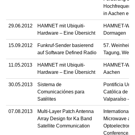
Hochfrequenzt
in Aachen e.V.
29.06.2012
HAMNET mit Ubiquiti-
HAMNET-Work
Hardware – Eine Übersicht
Dormagen
15.09.2012
Funkruf-Sender basierend
57. Weinheim
auf Software Defined Radio
Tagung, Wein
11.05.2013
HAMNET mit Ubiquiti-
HAMNET-Work
Hardware – Eine Übersicht
Aachen
30.05.2013
Sistema de
Pontificia Uni
Comunicaciónes para
Católica de Va
Satélites
Valparaíso – C
07.08.2013
Multi-Layer Patch Antenna
International
Array Design for Ka Band
Microwave an
Satellite Communication
Optoelectronic
Conference, R