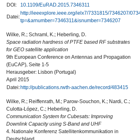
DOI:
10.1109/EuRAD.2015.7346311
http://ieeexplore.ieee.org/ielx7/7331815/7346207/07
Datei:
tp=&arnumber=7346311&isnumber=7346207
Wilke, R.; Schraml, K.; Heberling, D.
Space radiation hardness of PTFE based RF substrates
for GEO satellite application
9th European Conference on Antennas and Propagation
(EuCAP), Seite 1-5
Herausgeber: Lisbon (Portugal)
April 2015
Datei:
http://publications.rwth-aachen.de/record/483415
Wilke, R.; Reiffenrath, M.; Parow-Souchon, K.; Nardi, C.;
Culotta-López, C.; Heberling, D.
Communication System for Cubesats: Improving
Downlink Capacity using S-Band and UHF
4. Nationale Konferenz Satellitenkommunikation in
Deutschland