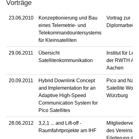
Vorträge
23.06.2010
Konzeptionierung und Bau
Vortrag zur
eines Telemetrie- und
Diplomarbeit,
Telekommandountersystems
für Kleinsatelliten
29.06.2011
Übersicht
Institut für Lei
Satellitenkommunikation
der RWTH Aac
Aachen
20.09.2011
Hybrid Downlink Concept
Pico and Nan
and Implementation for an
Satellite Work
Adaptive High-Speed
Würzburg
Communication System for
Pico Satellites
28.06.2012
3,2,1 ... and Lift-off -
Mitgliederver
Raumfahrtprojekte am IHF
des Vereins zu
Förderung der