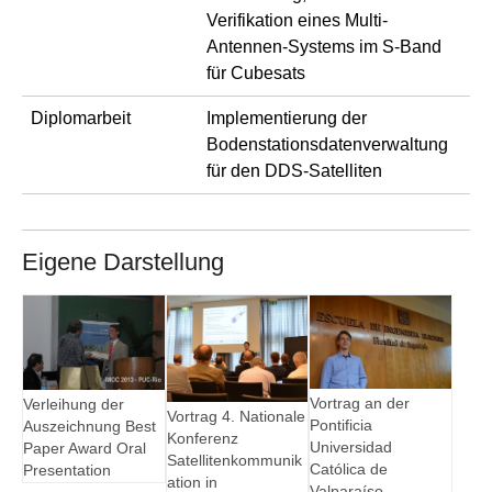
Verifikation eines Multi-
Antennen-Systems im S-Band
für Cubesats
Diplomarbeit
Implementierung der
Bodenstationsdatenverwaltung
für den DDS-Satelliten
Eigene Darstellung
Show larger version for:
Show larger version for:
Show larger version for
Vortrag an der
Verleihung der
Vortrag 4. Nationale
Pontificia
Auszeichnung Best
Konferenz
Universidad
Paper Award Oral
Satellitenkommunik
Católica de
Presentation
ation in
Valparaíso,