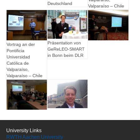
Deutschland
Valparaíso – Chile
Show larger version for:
Show larger version for:
Show larger version
Präsentation von
Vortrag an der
GeReLEO-SMART
Pontificia
in Bonn beim DLR
Universidad
Católica de
Valparaíso,
Valparaíso – Chile
Show larger version
Show larger version
University Links
RWTH Aachen University