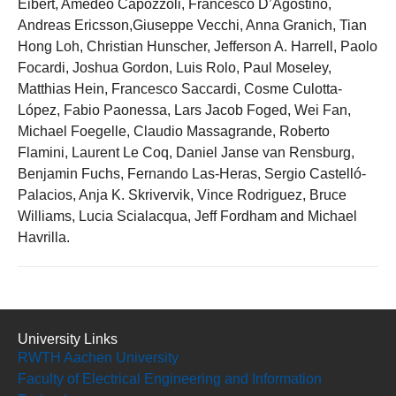
Eibert, Amedeo Capozzoli, Francesco D’Agostino,
Andreas Ericsson,Giuseppe Vecchi, Anna Granich, Tian
Hong Loh, Christian Hunscher, Jefferson A. Harrell, Paolo
Focardi, Joshua Gordon, Luis Rolo, Paul Moseley,
Matthias Hein, Francesco Saccardi, Cosme Culotta-
López, Fabio Paonessa, Lars Jacob Foged, Wei Fan,
Michael Foegelle, Claudio Massagrande, Roberto
Flamini, Laurent Le Coq, Daniel Janse van Rensburg,
Benjamin Fuchs, Fernando Las-Heras, Sergio Castelló-
Palacios, Anja K. Skrivervik, Vince Rodriguez, Bruce
Williams, Lucia Scialacqua, Jeff Fordham and Michael
Havrilla.
University Links
RWTH Aachen University
Faculty of Electrical Engineering and Information