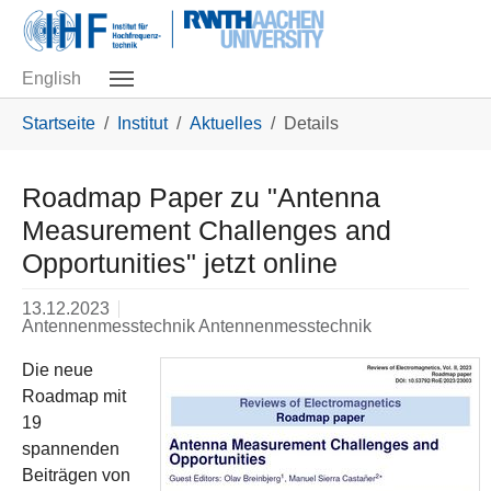
Skip to main navigation
Zum Hauptinhalt springen
Skip to page footer
English
Sie sind hier:
Startseite
Institut
Aktuelles
Details
Roadmap Paper zu "Antenna
Measurement Challenges and
Opportunities" jetzt online
13.12.2023
Antennenmesstechnik Antennenmesstechnik
Die neue
Roadmap mit
19
spannenden
Beiträgen von