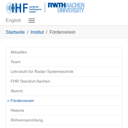
Skip to main navigation
Zum Hauptinhalt springen
Skip to page footer
English
Sie sind hier:
Startseite
Institut
Förderverein
Aktuelles
Team
Lehrstuhl für Radar-Systemtechnik
FHR Standort Aachen
Alumni
(current)
Förderverein
Historie
Röhrensammlung