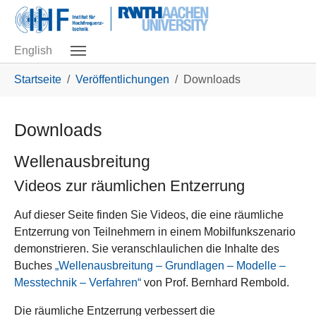
Skip to main navigation
Zum Hauptinhalt springen
Skip to page footer
English
Sie sind hier:
Startseite
Veröffentlichungen
Downloads
Downloads
Wellenausbreitung
Videos zur räumlichen Entzerrung
Auf dieser Seite finden Sie Videos, die eine räumliche
Entzerrung von Teilnehmern in einem Mobilfunkszenario
demonstrieren. Sie veranschlaulichen die Inhalte des
Buches
„Wellenausbreitung – Grundlagen – Modelle –
Messtechnik – Verfahren“
von Prof. Bernhard Rembold.
Die räumliche Entzerrung verbessert die