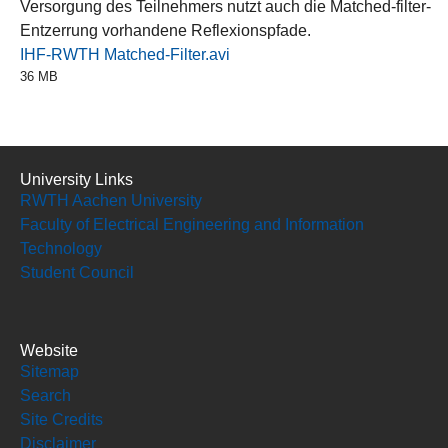
Versorgung des Teilnehmers nutzt auch die Matched-filter-
Entzerrung vorhandene Reflexionspfade.
IHF-RWTH Matched-Filter.avi
36 MB
University Links
RWTH Aachen University
Faculty of Electrical Engineering and Information
Technology
Student Council
Website
Sitemap
Search
Site Credits
Disclaimer