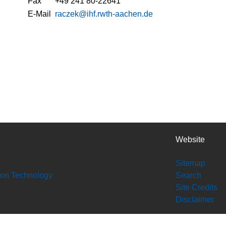
Fax
+49 241 80-22641
E-Mail
raczek@ihf.rwth-aachen.de
Website
Sitemap
tion Technology
Search
Site Credits
Disclaimer