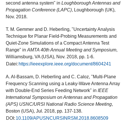
second antenna system" in
Loughborough Antennas and
Propagation Conference (LAPC)
, Loughborough (UK),
Nov. 2018.
T. M. Gemmer and D. Heberling, "Uncertainty Analysis
Technique for Planar Field-Probing Measurements and
Quiet-Zone Simulations of a Compact Antenna Test
Range" in
AMTA 40th Annual Meeting and Symposium
,
Williamsburg, VA (USA), Nov. 2018, pp. 1-6.
Datei:
https://ieeexplore.ieee.org/document/8604241
A. Al-Bassam, D. Heberling and C. Caloz, "Multi-Plane
Frequency Scanning using a Leaky-Wave Antenna Array
with Double-End Series Feeding Network" in
IEEE
International Symposium on Antennas and Propagation
(APS) USNC/URSI National Radio Science Meeting
,
Boston (USA), Jul. 2018, pp. 137-138.
DOI:
10.1109/APUSNCURSINRSM.2018.8608509