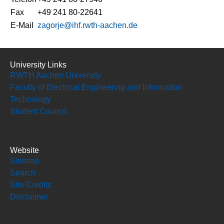
Fax
+49 241 80-22641
E-Mail
zagorje@ihf.rwth-aachen.de
University Links
RWTH Aachen University
Faculty of Electrical Engineering and Information
Technology
Student Council
Website
Sitemap
Search
Site Credits
Disclaimer