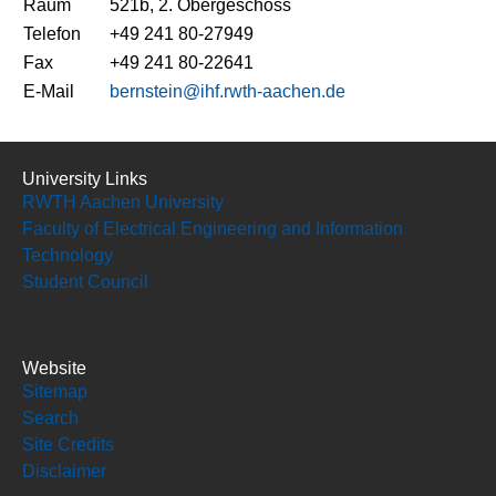
Raum
521b, 2. Obergeschoss
Telefon
+49 241 80-27949
Fax
+49 241 80-22641
E-Mail
bernstein@ihf.rwth-aachen.de
University Links
RWTH Aachen University
Faculty of Electrical Engineering and Information
Technology
Student Council
Website
Sitemap
Search
Site Credits
Disclaimer