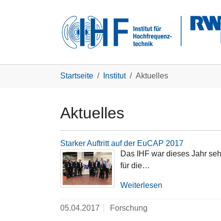
Skip to main navigation
Zum Hauptinhalt springen
Skip to page footer
Sie sind hier:
Startseite
Institut
Aktuelles
Aktuelles
Starker Auftritt auf der EuCAP 2017
Das IHF war dieses Jahr sehr
für die…
Weiterlesen
05.04.2017
Forschung