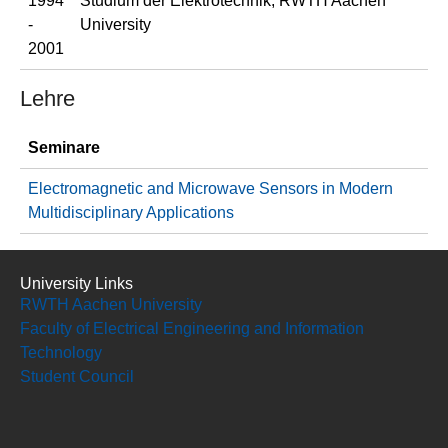
1994
Studium der Elektrotechnik, RWTH Aachen
-
University
2001
Lehre
Seminare
Electromagnetic and Microwave Sensors in Modern
Multidisciplinary Applications
University Links
RWTH Aachen University
Faculty of Electrical Engineering and Information
Technology
Student Council