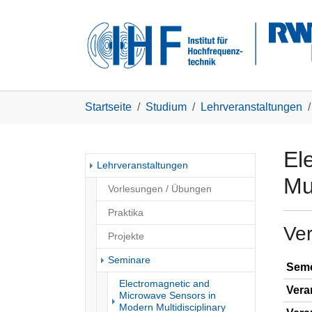
Skip to main navigation
Zum Hauptinhalt springen
Skip to page footer
Sie sind hier:
Startseite
Studium
Lehrveranstaltungen
El
Lehrveranstaltungen
Mul
Vorlesungen / Übungen
Praktika
Ve
Projekte
Seminare
Seme
Electromagnetic and
Vera
Microwave Sensors in
Modern Multidisciplinary