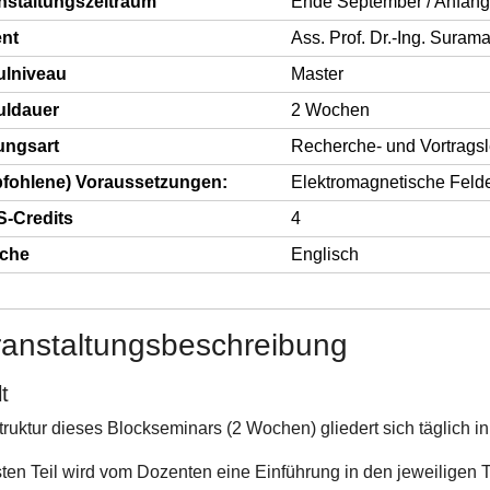
nstaltungszeitraum
Ende September / Anfang 
nt
Ass. Prof. Dr.-Ing. Suram
lniveau
Master
ldauer
2 Wochen
ungsart
Recherche- und Vortragsl
fohlene) Voraussetzungen:
Elektromagnetische Feld
-Credits
4
che
Englisch
ranstaltungsbeschreibung
t
truktur dieses Blockseminars (2 Wochen) gliedert sich täglich in
sten Teil wird vom Dozenten eine Einführung in den jeweiligen