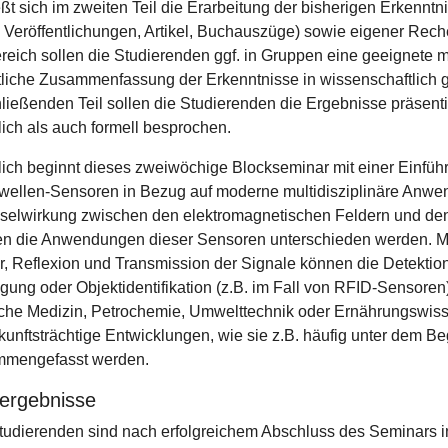
eßt sich im zweiten Teil die Erarbeitung der bisherigen Erkennt
. Veröffentlichungen, Artikel, Buchauszüge) sowie eigener Rech
ereich sollen die Studierenden ggf. in Gruppen eine geeignete 
ftliche Zusammenfassung der Erkenntnisse in wissenschaftlich 
ließenden Teil sollen die Studierenden die Ergebnisse präsenti
tlich als auch formell besprochen.
tlich beginnt dieses zweiwöchige Blockseminar mit einer Einfüh
wellen-Sensoren in Bezug auf moderne multidisziplinäre Anwen
elwirkung zwischen den elektromagnetischen Feldern und den
n die Anwendungen dieser Sensoren unterschieden werden. Mo
r, Reflexion und Transmission der Signale können die Detektio
ung oder Objektidentifikation (z.B. im Fall von RFID-Sensore
che Medizin, Petrochemie, Umwelttechnik oder Ernährungswis
kunftsträchtige Entwicklungen, wie sie z.B. häufig unter dem Begr
mmengefasst werden.
ergebnisse
tudierenden sind nach erfolgreichem Abschluss des Seminars i