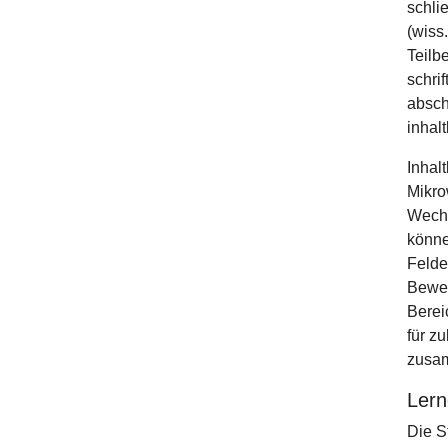
schli
(wiss
Teilb
schri
absch
inhal
Inhal
Mikro
Wechs
könne
Felde
Beweg
Berei
für zu
zusa
Lern
Die S