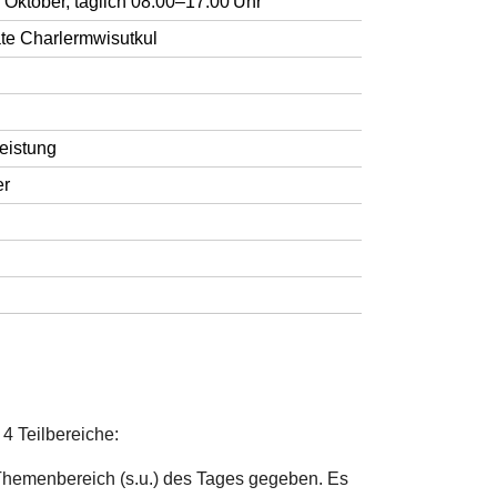
Oktober, täglich 08:00–17:00 Uhr
ate Charlermwisutkul
eistung
er
 4 Teilbereiche:
 Themenbereich (s.u.) des Tages gegeben. Es