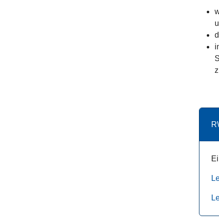
w
u
d
i
S
z
R
Ei
Le
Le