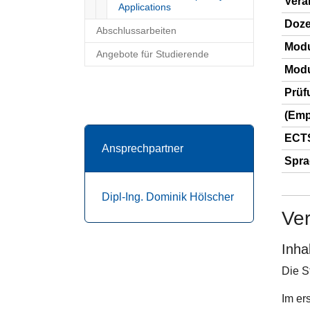
Vera
(current)
Applications
Doze
Abschlussarbeiten
Modu
Angebote für Studierende
Modu
Prüf
(Emp
ECTS
Ansprechpartner
Spra
Dipl-Ing. Dominik Hölscher
Ve
Inhal
Die S
Im er