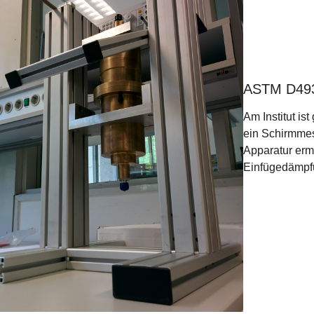
ASTM D493
Am Institut 
ein Schirmme
Apparatur erm
Einfügedämpfu