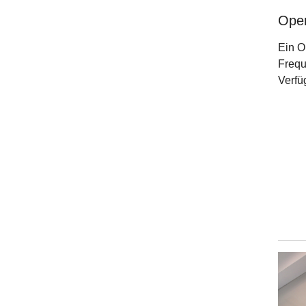
Ope
Ein O
Frequ
Verfü