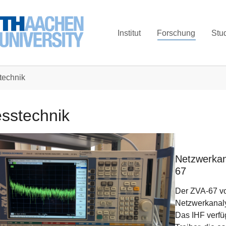
Institut
Forschung
Stu
technik
sstechnik
Netzwerka
67
Der ZVA-67 vo
Netzwerkanaly
Das IHF verfü