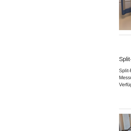
Spli
Split
Messu
Verfü