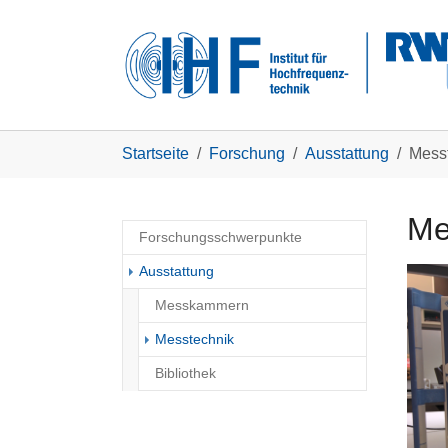
Skip to main navigation
Zum Hauptinhalt springen
Skip to page footer
Sie sind hier:
Startseite
Forschung
Ausstattung
Mess
Me
Forschungsschwerpunkte
Ausstattung
Messkammern
(current)
Messtechnik
Bibliothek