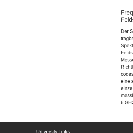
Freq
Fel
Der S
tragb
Spekt
Felds
Messu
Richt
codes
eine 
einze
messb
6 GHz
University Links