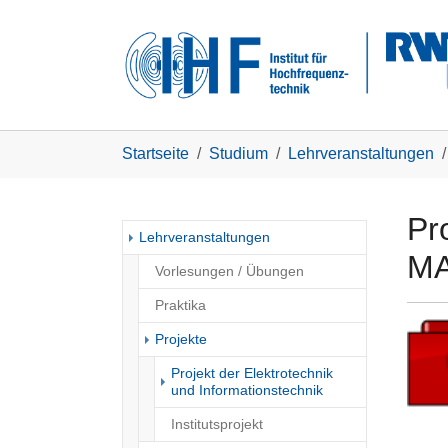
Skip to main navigation
Zum Hauptinhalt springen
Skip to page footer
Sie sind hier:
Startseite
Studium
Lehrveranstaltungen
Pr
Lehrveranstaltungen
MA
Vorlesungen / Übungen
Praktika
Projekte
Projekt der Elektrotechnik
(current)
und Informationstechnik
Institutsprojekt