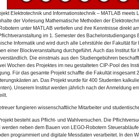
ojekt Elektrotechnik und Informationstechnik – MATLAB meets 
nhalte der Vorlesung Mathematische Methoden der Elektrotec
obotern unter MATLAB vertiefen und ihre Kenntnisse direkt an
Pflichtveranstaltung im 1. Semester des Bachelorstudiengangs E
ische Informatik und wird durch alle Lehrstühle der Fakultät für
n einer Blockveranstaltung durchgeführt. Auch das Institut für 
tverständlich. Die einstmals aus den Studiengebühren beschaf
wei Wochen des Projektes im neu gestalteten CIP-Pool des Insti
gung. Für das gesamte Projekt schaffte die Fakultät insgesam
terungskästen an. Das Projekt wurde für 400 Studenten kalkulier
nten). Unserem Institut werden jährlich nach der Anmeldung 
ilt.
etreuer fungieren wissenschaftliche Mitarbeiter und studentische 
rojekt besteht aus Pflicht- und Wahlversuchen. Die Pflichtver
 werden neben dem Bauen von LEGO-Robotern Steuerabläufe 
den programmiert und digitale Messdaten verarbeitet. In den 