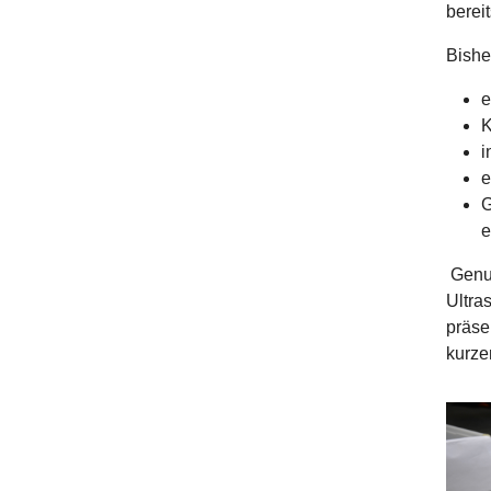
berei
Bishe
e
K
i
e
G
e
Genut
Ultra
präse
kurze