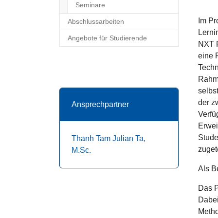
Seminare
Im Pr
Abschlussarbeiten
Lerni
Angebote für Studierende
NXT R
eine 
Techn
Rahme
selbs
der z
Ansprechpartner
Verfü
Erwei
Stude
Thanh Tam Julian Ta,
zugete
M.Sc.
Als B
Das P
Dabei
Metho