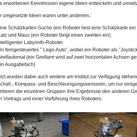
ts erworbenen Kenntnissen eigene Ideen entwickeln und umset
r umgesetzte Ideen waren unter anderem.:
ine Schatzkarten-Suche (ein Roboter liest eine Schatzkarte ei
atz und Maus (ein Roboter fängt einen zweiten ein)
ntelligenter Labyrinth-Roboter
in ferngesteuertes " Lego-Auto", wobei ein Roboter als "Joystic
reifautomat (ein Greifarm wird auf zwei horizontalen Achsen gest
in Ausgabefach)
zt wurden dabei auch weitere am Institut zur Verfügung stehen
schall-, Kompass- und Beschleunigungssensoren, um nur einige
ntieren die einzelnen Gruppen ihre Ergebnisse den anderen Gr
n Vortrags und einer Vorführung ihres Roboters.