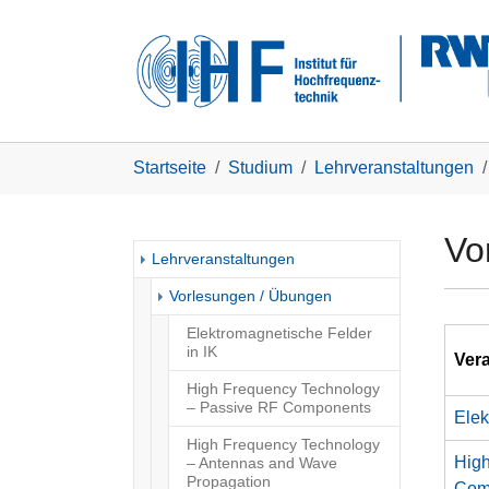
Skip to main navigation
Zum Hauptinhalt springen
Skip to page footer
Sie sind hier:
Startseite
Studium
Lehrveranstaltungen
Vo
Lehrveranstaltungen
(current)
Vorlesungen / Übungen
Elektromagnetische Felder
in IK
Vera
High Frequency Technology
– Passive RF Components
Elek
High Frequency Technology
High
– Antennas and Wave
Propagation
Com