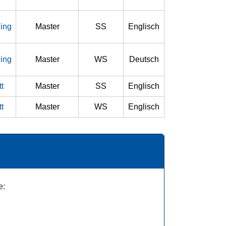
ling
Master
SS
Englisch
ling
Master
WS
Deutsch
t
Master
SS
Englisch
t
Master
WS
Englisch
e: