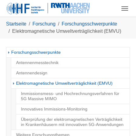
Skip to main navigation
Zum Hauptinhalt springen
Skip to page footer
Sie sind hier:
Startseite
Forschung
Forschungsschwerpunkte
Elektromagnetische Umweltverträglichkeit (EMVU)
Forschungsschwerpunkte
Antennenmesstechnik
Antennendesign
(current)
Elektromagnetische Umweltverträglichkeit (EMVU)
Immissionsmess- und Hochrechnungsverfahren für
5G Massive MIMO
Innovatives Immissions-Monitoring
Überprüfung der elektromagnetischen Verträglichkeit
in Krankenhäusern mit innovativen 5G-Anwendungen
Weitere Forschungsthemen