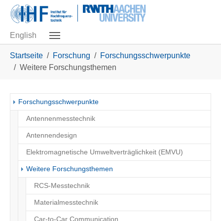
Skip to main navigation
Zum Hauptinhalt springen
Skip to page footer
English
Sie sind hier:
Startseite
Forschung
Forschungsschwerpunkte
Weitere Forschungsthemen
Forschungsschwerpunkte
Antennenmesstechnik
Antennendesign
Elektromagnetische Umweltverträglichkeit (EMVU)
(current)
Weitere Forschungsthemen
RCS-Messtechnik
Materialmesstechnik
Car-to-Car Communication