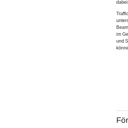
dabei
Traff
unter
Beams
im Ge
und S
könne
Fö