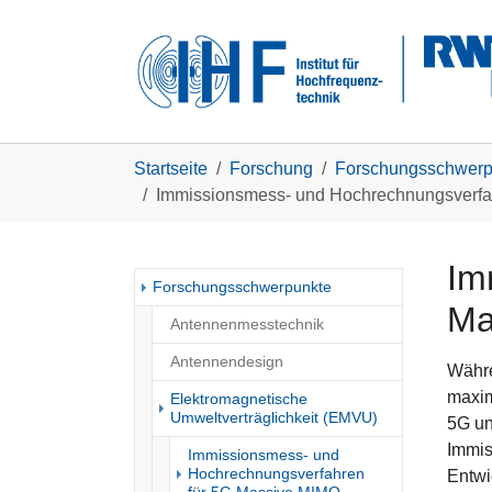
Skip to main navigation
Zum Hauptinhalt springen
Skip to page footer
Sie sind hier:
Startseite
Forschung
Forschungsschwerp
Immissionsmess- und Hochrechnungsverfa
Im
Forschungsschwerpunkte
Ma
Antennenmesstechnik
Antennendesign
Währe
maxim
Elektromagnetische
Umweltverträglichkeit (EMVU)
5G un
Immis
Immissionsmess- und
Hochrechnungsverfahren
Entwi
(current)