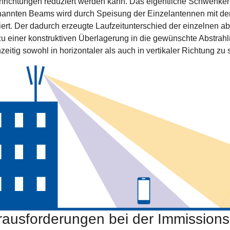
richtungen reduziert werden kann. Das eigentliche Schwenken
annten Beams wird durch Speisung der Einzelantennen mit d
siert. Der dadurch erzeugte Laufzeitunterschied der einzelnen 
 zu einer konstruktiven Überlagerung in die gewünschte Abstrahl
hzeitig sowohl in horizontaler als auch in vertikaler Richtung z
rausforderungen bei der Immission