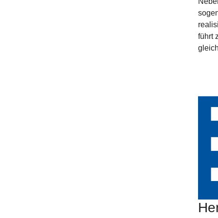
Neben
sogen
reali
führt
gleic
He