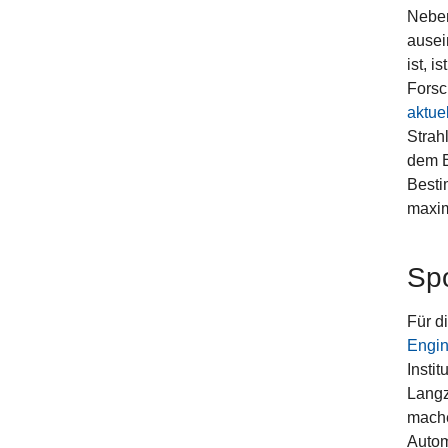
Neben
ausei
ist, 
Forsc
aktue
Strah
dem E
Besti
maxim
Sp
Für d
Engin
Instit
Langz
mache
Autom