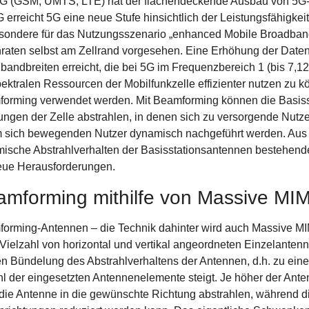
G (GSM, UMTS, LTE) hat der flächendeckende Ausbau von 5G-N
 erreicht 5G eine neue Stufe hinsichtlich der Leistungsfähigkeit 
sondere für das Nutzungsszenario „enhanced Mobile Broadband“
raten selbst am Zellrand vorgesehen. Eine Erhöhung der Daten
bandbreiten erreicht, die bei 5G im Frequenzbereich 1 (bis 7
pektralen Ressourcen der Mobilfunkzelle effizienter nutzen zu 
orming verwendet werden. Mit Beamforming können die Basisst
ungen der Zelle abstrahlen, in denen sich zu versorgende Nutze
 sich bewegenden Nutzer dynamisch nachgeführt werden. Aus S
ische Abstrahlverhalten der Basisstationsantennen bestehen
eue Herausforderungen.
amforming mithilfe von Massive MI
orming-Antennen – die Technik dahinter wird auch Massive MI
 Vielzahl von horizontal und vertikal angeordneten Einzelante
en Bündelung des Abstrahlverhaltens der Antennen, d.h. zu ein
l der eingesetzten Antennenelemente steigt. Je höher der Anten
die Antenne in die gewünschte Richtung abstrahlen, während di