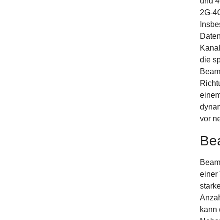
und 4
2G-4G
Insbe
Daten
Kanal
die s
Beamf
Richt
einem
dynam
vor n
Be
Beamf
einer
stark
Anzah
kann 