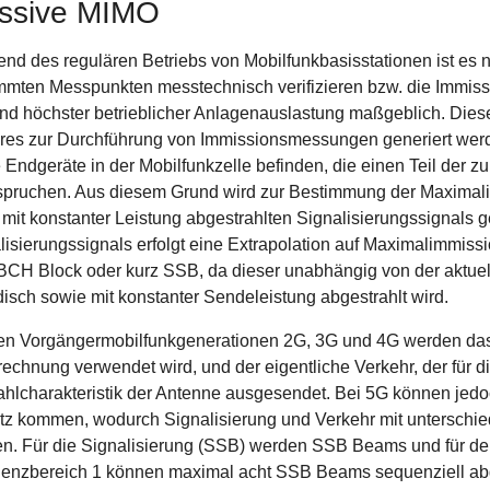
ssive MIMO
nd des regulären Betriebs von Mobilfunkbasisstationen ist es 
mmten Messpunkten messtechnisch verifizieren bzw. die Immissio
nd höchster betrieblicher Anlagenauslastung maßgeblich. Diese
res zur Durchführung von Immissionsmessungen generiert werd
e Endgeräte in der Mobilfunkzelle befinden, die einen Teil der
pruchen. Aus diesem Grund wird zur Bestimmung der Maximalim
 mit konstanter Leistung abgestrahlten Signalisierungssignals
lisierungssignals erfolgt eine Extrapolation auf Maximalimmissi
CH Block oder kurz SSB, da dieser unabhängig von der aktuell
disch sowie mit konstanter Sendeleistung abgestrahlt wird.
en Vorgängermobilfunkgenerationen 2G, 3G und 4G werden das S
echnung verwendet wird, und der eigentliche Verkehr, der für d
ahlcharakteristik der Antenne ausgesendet. Bei 5G können je
tz kommen, wodurch Signalisierung und Verkehr mit unterschied
n. Für die Signalisierung (SSB) werden SSB Beams und für de
enzbereich 1 können maximal acht SSB Beams sequenziell ab