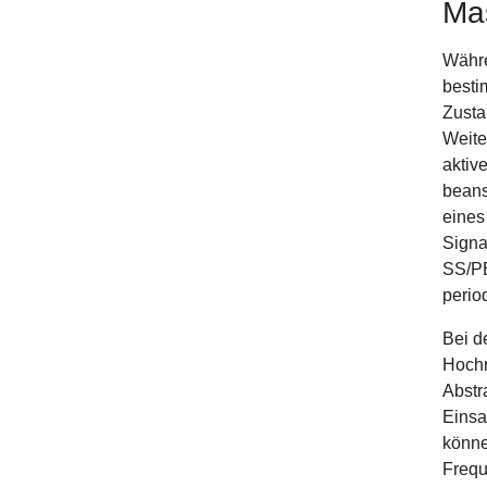
Ma
Währe
besti
Zusta
Weite
aktiv
beans
eines
Signa
SS/PB
perio
Bei d
Hochr
Abstr
Einsa
könne
Frequ