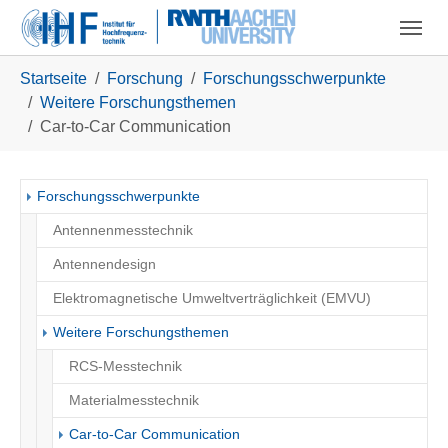
Skip to main navigation
Zum Hauptinhalt springen
Skip to page footer
Sie sind hier:
Startseite
Forschung
Forschungsschwerpunkte
Weitere Forschungsthemen
Car-to-Car Communication
Forschungsschwerpunkte
Antennenmesstechnik
Antennendesign
Elektromagnetische Umweltverträglichkeit (EMVU)
Weitere Forschungsthemen
RCS-Messtechnik
Materialmesstechnik
(current)
Car-to-Car Communication