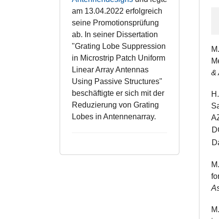
am 13.04.2022 erfolgreich
seine Promotionsprüfung
ab. In seiner Dissertation
"Grating Lobe Suppression
M.
in Microstrip Patch Uniform
M
Linear Array Antennas
& 
Using Passive Structures"
beschäftigte er sich mit der
H.
Reduzierung von Grating
Sa
Lobes in Antennenarray.
AZ
D
Da
M.
fo
A
M.