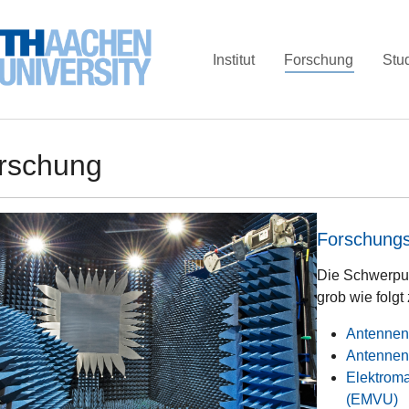
(current)
Institut
Forschung
Stu
rschung
Forschung
Die Schwerpun
grob wie folg
Antennen
Antennen
Elektroma
(EMVU)