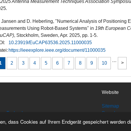
n
2025 Antenna Measurement Techniques Association Symposi
25.
 Jansen and D. Heberling, "Numerical Analysis of Positioning Er
easurements Using Robot-Based Systems" in
19th European C
EuCAP)
, Stockholm, Sweden​, Apr. 2025, pp. 1-5.
OI:
10.23919/EuCAP63536.2025.11000035
tei:
https://ieeexplore.ieee.org/document/11000035
…
1
2
3
4
5
6
7
8
9
10
Website
Sitemap
tion Technology
Search
Site Credits
den, dass Cookies auf Ihrem Endgerät gespeichert werden d
Disclaimer