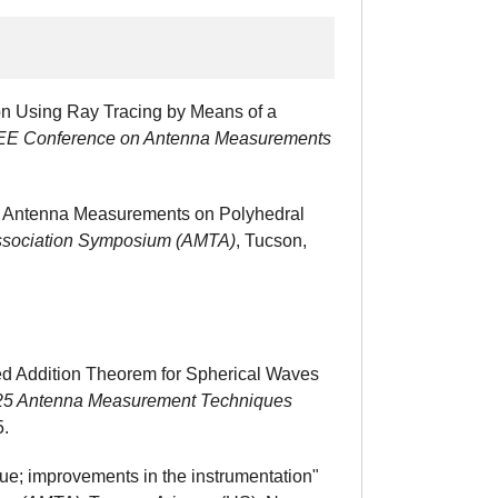
ion Using Ray Tracing by Means of a
EE Conference on Antenna Measurements
ld Antenna Measurements on Polyhedral
ssociation Symposium (AMTA)
, Tucson,
zed Addition Theorem for Spherical Waves
25 Antenna Measurement Techniques
5.
que; improvements in the instrumentation"