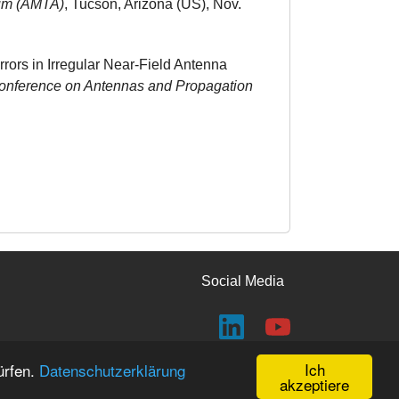
um (AMTA)
, Tucson, Arizona (US), Nov.
rors in Irregular Near-Field Antenna
onference on Antennas and Propagation
Social Media
Ich
ürfen.
Datenschutzerklärung
akzeptiere