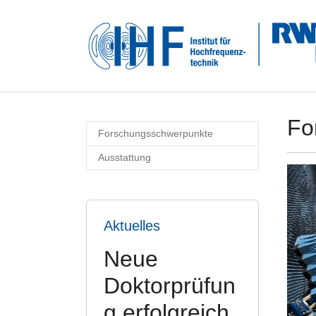
Skip to main navigation
Zum Hauptinhalt springen
Skip to page footer
Fo
Forschungsschwerpunkte
Ausstattung
Aktuelles
Neue
Doktorprüfun
g erfolgreich