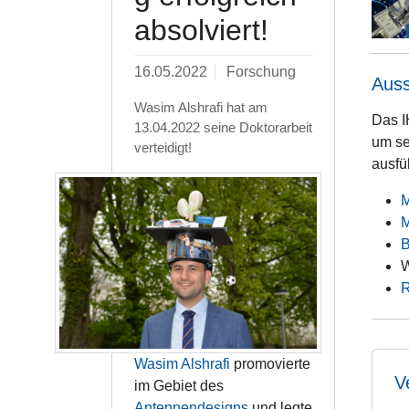
absolviert!
16.05.2022
Forschung
Auss
Wasim Alshrafi hat am
Das I
13.04.2022 seine Doktorarbeit
um se
verteidigt!
ausfü
M
B
W
Wasim Alshrafi
promovierte
V
im Gebiet des
Antennendesigns
und legte