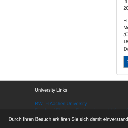
i
20
H.
M
(
D
Da
University Links
RWTH Aachen University
Faculty of Electrical Engineering and Informa
Student Council
Durch Ihren Besuch erklären Sie sich damit einverstan