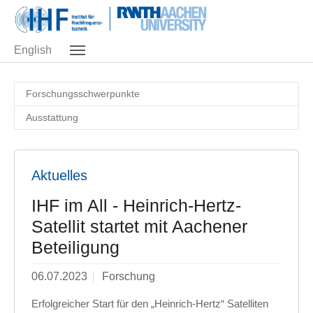
Skip to main navigation
Zum Hauptinhalt springen
Skip to page footer
English
Forschungsschwerpunkte
Ausstattung
Aktuelles
IHF im All - Heinrich-Hertz-
Satellit startet mit Aachener
Beteiligung
06.07.2023
Forschung
Erfolgreicher Start für den „Heinrich-Hertz“ Satelliten