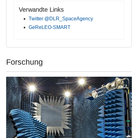
Verwandte Links
Twitter @DLR_SpaceAgency
GeReLEO-SMART
Forschung