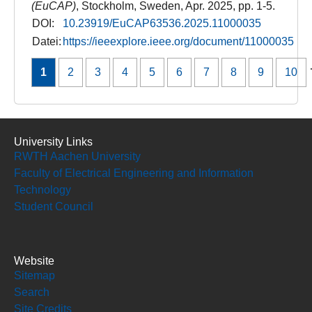
(EuCAP)
, Stockholm, Sweden​, Apr. 2025, pp. 1-5.
DOI:
10.23919/EuCAP63536.2025.11000035
Datei:
https://ieeexplore.ieee.org/document/11000035
1
2
3
4
5
6
7
8
9
10
University Links
RWTH Aachen University
Faculty of Electrical Engineering and Information
Technology
Student Council
Website
Sitemap
Search
Site Credits