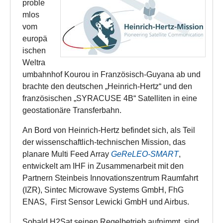
proble
mlos
vom
europä
ischen
Weltra
umbahnhof Kourou in Französisch-Guyana ab und
brachte den deutschen „Heinrich-Hertz“ und den
französischen „SYRACUSE 4B“ Satelliten in eine
geostationäre Transferbahn.
An Bord von Heinrich-Hertz befindet sich, als Teil
der wissenschaftlich-technischen Mission, das
planare Multi Feed Array
GeReLEO-SMART
,
entwickelt am IHF in Zusammenarbeit mit den
Partnern Steinbeis Innovationszentrum Raumfahrt
(IZR), Sintec Microwave Systems GmbH, FhG
ENAS, First Sensor Lewicki GmbH und Airbus.
Sobald H2Sat seinen Regelbetrieb aufnimmt, sind