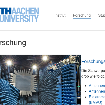
(current)
Institut
Forschung
Stu
rschung
Forschung
Die Schwerpun
grob wie folg
Antennen
Antennen
Elektroma
(EMVU)