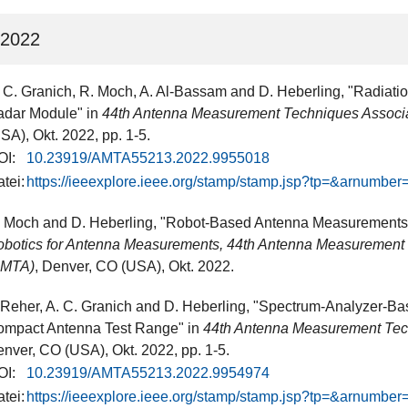
2022
 C. Granich, R. Moch, A. Al-Bassam and D. Heberling, "Radiati
dar Module" in
44th Antenna Measurement Techniques Assoc
SA), Okt. 2022, pp. 1-5.
OI:
10.23919/AMTA55213.2022.9955018
tei:
https://ieeexplore.ieee.org/stamp/stamp.jsp?tp=&arnumbe
 Moch and D. Heberling, "Robot-Based Antenna Measurements
botics for Antenna Measurements, 44th Antenna Measurement
AMTA)
, Denver, CO (USA), Okt. 2022.
 Reher, A. C. Granich and D. Heberling, "Spectrum-Analyzer-
mpact Antenna Test Range" in
44th Antenna Measurement Tec
nver, CO (USA), Okt. 2022, pp. 1-5.
OI:
10.23919/AMTA55213.2022.9954974
tei:
https://ieeexplore.ieee.org/stamp/stamp.jsp?tp=&arnumbe