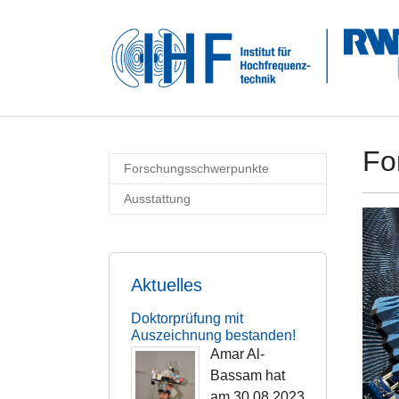
Skip to main navigation
Zum Hauptinhalt springen
Skip to page footer
Fo
Forschungsschwerpunkte
Ausstattung
Aktuelles
Doktorprüfung mit
Auszeichnung bestanden!
Amar Al-
Bassam hat
am 30.08.2023