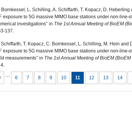
 Bornkessel, L. Schilling, A. Schiffarth, T. Kopacz, D. Heberlin
 exposure to 5G massive MIMO base stations under non-line-of-s
merical investigations" in
The 1st Annual Meeting of BioEM (B
3-137.
 Schiffarth, T. Kopacz, C. Bornkessel, L. Schilling, M. Hein and
 exposure to 5G massive MIMO base stations under non-line-of-si
eld measurements" in
The 1st Annual Meeting of BioEM (BioEM
4.
…
6
7
8
9
10
11
12
13
14