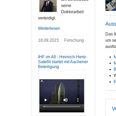
seine
Doktorarbeit
verteidigt.
Auss
Weiterlesen
Das I
18.09.2023
Forschung
um se
ausfü
IHF im All - Heinrich-Hertz-
Satellit startet mit Aachener
M
Beteiligung
B
W
V