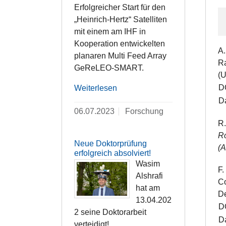
Erfolgreicher Start für den
„Heinrich-Hertz“ Satelliten
mit einem am IHF in
Kooperation entwickelten
A.
planaren Multi Feed Array
Ra
GeReLEO-SMART.
(U
D
Weiterlesen
Da
06.07.2023
Forschung
R.
Ro
Neue Doktorprüfung
(
erfolgreich absolviert!
Wasim
F.
Alshrafi
Co
hat am
De
13.04.202
D
2 seine Doktorarbeit
Da
verteidigt!