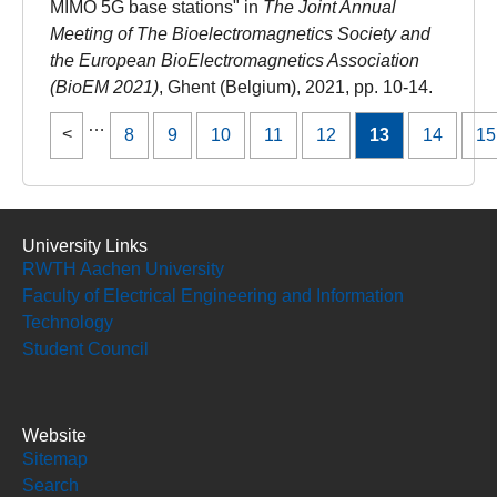
MIMO 5G base stations" in
The Joint Annual
Meeting of The Bioelectromagnetics Society and
the European BioElectromagnetics Association
(BioEM 2021)
, Ghent (Belgium), 2021, pp. 10-14.
…
8
9
10
11
12
13
14
15
University Links
RWTH Aachen University
Faculty of Electrical Engineering and Information
Technology
Student Council
Website
Sitemap
Search