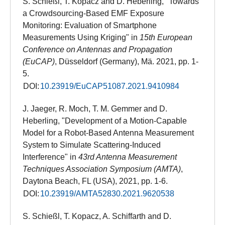
S. Schießl, T. Kopacz and D. Heberling, "Towards
a Crowdsourcing-Based EMF Exposure
Monitoring: Evaluation of Smartphone
Measurements Using Kriging" in
15th European
Conference on Antennas and Propagation
(EuCAP)
, Düsseldorf (Germany), Mä. 2021, pp. 1-
5.
DOI:
10.23919/EuCAP51087.2021.9410984
J. Jaeger, R. Moch, T. M. Gemmer and D.
Heberling, "Development of a Motion-Capable
Model for a Robot-Based Antenna Measurement
System to Simulate Scattering-Induced
Interference" in
43rd Antenna Measurement
Techniques Association Symposium (AMTA)
,
Daytona Beach, FL (USA), 2021, pp. 1-6.
DOI:
10.23919/AMTA52830.2021.9620538
S. Schießl, T. Kopacz, A. Schiffarth and D.