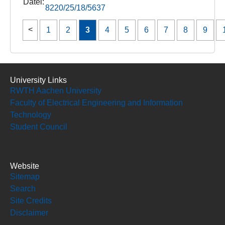
Datei:
8220/25/18/5637
1
2
3
4
5
6
7
8
9
University Links
RWTH Aachen University
Faculty of Electrical Engineering and Information
Technology
Student Council
Website
Sitemap
Search
Site Credits
Disclaimer