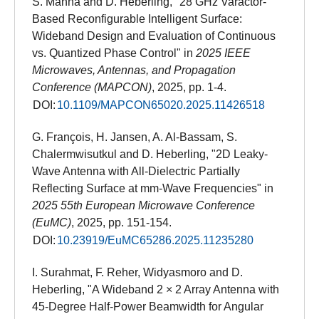
S. Manna and D. Heberling, "28 GHz Varactor-
Based Reconfigurable Intelligent Surface:
Wideband Design and Evaluation of Continuous
vs. Quantized Phase Control" in
2025 IEEE
Microwaves, Antennas, and Propagation
Conference (MAPCON)
, 2025, pp. 1-4.
DOI:
10.1109/MAPCON65020.2025.11426518
G. François, H. Jansen, A. Al-Bassam, S.
Chalermwisutkul and D. Heberling, "2D Leaky-
Wave Antenna with All-Dielectric Partially
Reflecting Surface at mm-Wave Frequencies" in
2025 55th European Microwave Conference
(EuMC)
, 2025, pp. 151-154.
DOI:
10.23919/EuMC65286.2025.11235280
I. Surahmat, F. Reher, Widyasmoro and D.
Heberling, "A Wideband 2 × 2 Array Antenna with
45-Degree Half-Power Beamwidth for Angular