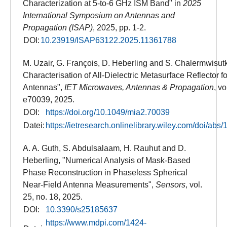
Characterization at 5-to-6 GHz ISM Band" in
2025
International Symposium on Antennas and
Propagation (ISAP)
, 2025, pp. 1-2.
DOI:
10.23919/ISAP63122.2025.11361788
M. Uzair, G. François, D. Heberling and S. Chalermwisut
Characterisation of All-Dielectric Metasurface Reflector
Antennas",
IET Microwaves, Antennas & Propagation
, vo
e70039, 2025.
DOI:
https://doi.org/10.1049/mia2.70039
Datei:
https://ietresearch.onlinelibrary.wiley.com/doi/ab
A. A. Guth, S. Abdulsalaam, H. Rauhut and D.
Heberling, "Numerical Analysis of Mask-Based
Phase Reconstruction in Phaseless Spherical
Near-Field Antenna Measurements",
Sensors
, vol.
25, no. 18, 2025.
DOI:
10.3390/s25185637
https://www.mdpi.com/1424-