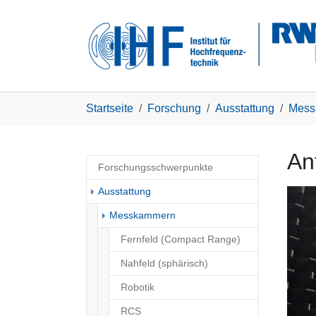
Skip to main navigation
Zum Hauptinhalt springen
Skip to page footer
Sie sind hier:
Startseite
Forschung
Ausstattung
Mess
An
Forschungsschwerpunkte
Ausstattung
Show 
Messkammern
Fernfeld (Compact Range)
Nahfeld (sphärisch)
Robotik
RCS