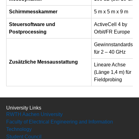
Schirmmesskammer
5 m x 5 m x 9 m
Steuersoftware und
ActiveCell 4 by
Postprocessing
Orbit/FR Europe
Gewinnstandards
für 2 – 40 GHz
Zusätzliche Messausstattung
Lineare Achse
(Länge 1,4 m) für
Fieldprobing
University Links
RWTH Aachen University
Faculty of Electrical Engineering and Information
Technology
Student Council