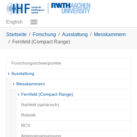
Skip to main navigation
Zum Hauptinhalt springen
Skip to page footer
English
Sie sind hier:
Startseite
Forschung
Ausstattung
Messkammern
Fernfeld (Compact Range)
Forschungsschwerpunkte
Ausstattung
Messkammern
(current)
Fernfeld (Compact Range)
Nahfeld (sphärisch)
Robotik
RCS
Antennenanpassung