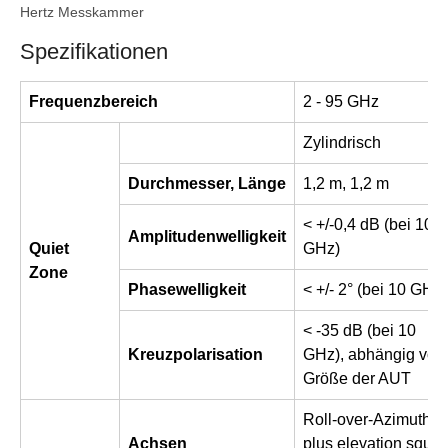
Hertz Messkammer
Spezifikationen
Frequenzbereich
2 - 95 GHz
Zylindrisch
Durchmesser, Länge
1,2 m, 1,2 m
< +/-0,4 dB (bei 10
Amplitudenwelligkeit
Quiet
GHz)
Zone
Phasewelligkeit
< +/- 2° (bei 10 GHz)
< -35 dB (bei 10
Kreuzpolarisation
GHz), abhängig von
Größe der AUT
Roll-over-Azimuth
Achsen
plus elevation squin