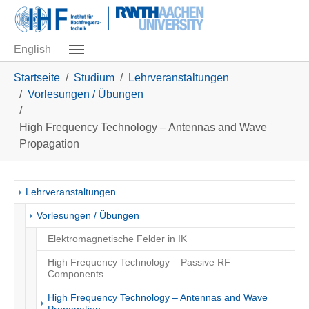
Skip to main navigation
Zum Hauptinhalt springen
Skip to page footer
English
Sie sind hier:
Startseite
Studium
Lehrveranstaltungen
Vorlesungen / Übungen
High Frequency Technology – Antennas and Wave
Propagation
Lehrveranstaltungen
Vorlesungen / Übungen
Elektromagnetische Felder in IK
High Frequency Technology – Passive RF
Components
High Frequency Technology – Antennas and Wave
(current)