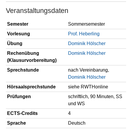
Veranstaltungsdaten
Semester
Sommersemester
Vorlesung
Prof. Heberling
Übung
Dominik Hölscher
Rechen­übung
Dominik Hölscher
(Klausurvorbereitung)
Sprech­stunde
nach Vereinbarung,
Dominik Hölscher
Hörsaal­sprech­stunde
siehe RWTHonline
Prüfungen
schriftlich, 90 Minuten, SS
und WS
ECTS-Credits
4
Sprache
Deutsch