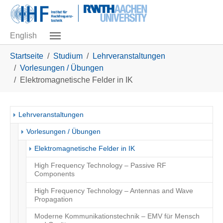
Skip to main navigation
Zum Hauptinhalt springen
Skip to page footer
English
Sie sind hier:
Startseite
Studium
Lehrveranstaltungen
Vorlesungen / Übungen
Elektromagnetische Felder in IK
Lehrveranstaltungen
Vorlesungen / Übungen
(current)
Elektromagnetische Felder in IK
High Frequency Technology – Passive RF
Components
High Frequency Technology – Antennas and Wave
Propagation
Moderne Kommunikationstechnik – EMV für Mensch