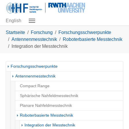
Skip to main navigation
Zum Hauptinhalt springen
Skip to page footer
English
Sie sind hier:
Startseite
Forschung
Forschungsschwerpunkte
Antennenmesstechnik
Roboterbasierte Messtechnik
Integration der Messtechnik
Forschungsschwerpunkte
Antennenmesstechnik
Compact Range
Sphärische Nahfeldmesstechnik
Planare Nahfeldmesstechnik
Roboterbasierte Messtechnik
(current)
Integration der Messtechnik