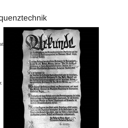
equenztechnik
at
r.