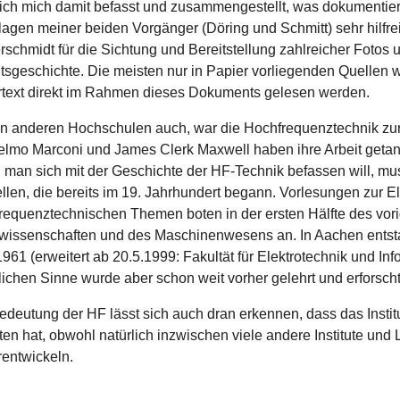
ich mich damit befasst und zusammengestellt, was dokumentiert
lagen meiner beiden Vorgänger (Döring und Schmitt) sehr hilfre
rschmidt für die Sichtung und Bereitstellung zahlreicher Fotos
tutsgeschichte. Die meisten nur in Papier vorliegenden Quell
text direkt im Rahmen dieses Dokuments gelesen werden.
n anderen Hochschulen auch, war die Hochfrequenztechnik zun
elmo Marconi und James Clerk Maxwell haben ihre Arbeit geta
man sich mit der Geschichte der HF-Technik befassen will, mu
ellen, die bereits im 19. Jahrhundert begann. Vorlesungen zur 
requenztechnischen Themen boten in der ersten Hälfte des vori
wissenschaften und des Maschinenwesens an. In Aachen entstand
1961 (erweitert ab 20.5.1999: Fakultät für Elektrotechnik und I
tlichen Sinne wurde aber schon weit vorher gelehrt und erforscht
edeutung der HF lässt sich auch dran erkennen, dass das Insti
ten hat, obwohl natürlich inzwischen viele andere Institute un
rentwickeln.