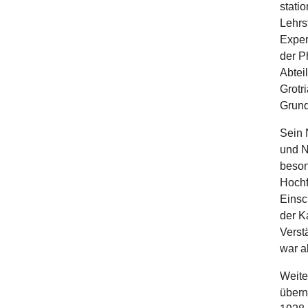
stati
Lehrs
Exper
der P
Abtei
Grotr
Grund
Sein 
und N
beson
Hochf
Einsc
der K
Verst
war a
Weite
übern