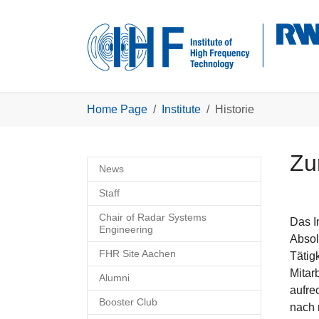
Skip to main navigation
Skip to main content
Skip to page footer
You are here:
Home Page
Institute
Historie
Zu
News
Staff
Chair of Radar Systems
Das I
Engineering
Absol
FHR Site Aachen
Tätigk
Mitar
Alumni
aufre
Booster Club
nach 