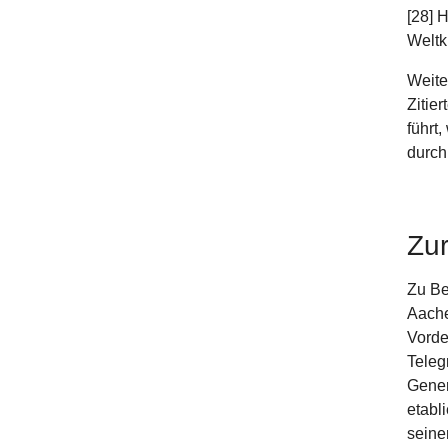
[28] 
Weltk
Weite
Zitie
führt
durch 
Zu
Zu Be
Aache
Vorde
Teleg
Gener
etabl
seine