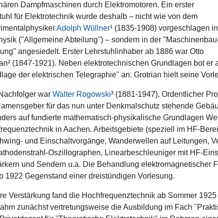
onären Dampfmaschinen durch Elektromotoren. Ein erster
tuhl für Elektrotechnik wurde deshalb – nicht wie von dem
imentalphysiker
Adolph Wüllner
¹ (1835-1908) vorgeschlagen in
hysik (''Allgemeine Abteilung'') – sondern in der ''Maschinenbau
lung'' angesiedelt. Erster Lehrstuhlinhaber ab 1886 war Otto
ian² (1847-1921). Neben elektrotechnischen Grundlagen bot er a
lage der elektrischen Telegraphie'' an. Grotrian hielt seine Vor
Nachfolger war
Walter Rogowski
³ (1881-1947), Ordentlicher Pr
amensgeber für das nun unter Denkmalschutz stehende Gebäud
ders auf fundierte mathematisch-physikalische Grundlagen Wert
requenztechnik in Aachen. Arbeitsgebiete (speziell im HF-Bere
hwing- und Einschaltvorgänge, Wanderwellen auf Leitungen, 
athodenstrahl-Oszillographen, Linearbeschleuniger mit HF-Ei
ärkern und Sendern u.a. Die Behandlung elektromagnetischer F
b 1922 Gegenstand einer dreistündigen Vorlesung.
re Verstärkung fand die Hochfrequenztechnik ab Sommer 1925 
ahm zunächst vertretungsweise die Ausbildung im Fach ''Prakti