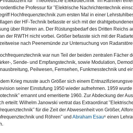
Privatdozent für ''Theoretische Elektrotechnik'' im Rahmen eine
ordentliche Professur für ''Elektrische Nachrichtentechnik einsc
egriff Hochfrequenztechnik zum ersten Mal in einer Lehrstuhl
lagen der HF-Technik befasste er sich mit der drahtgebundene
sung über Röhren an. Der Rüstungsbedarf des Dritten Reichs a
an der RWTH nicht vorbei. Größer befasste sich mit der Radar
zeitweise nach Peenemünde zur Untersuchung von Radarstöre
ochfrequenztechnik war nun Teil der beiden zentralen Fächer 
ärker-, Sende- und Empfangstechnik, sowie Modulation, Demodu
nausbreitung, Peilwesen, Fernsehen, Funkmesstechnik und ein
dem Krieg musste auch Größer sich einem Entnazifizierungsverf
evision seiner Einstufung 1950 wieder aufnehmen. 1959 wurde e
rotechnik'' ernannt und emeritierte 1960. Zur Abdeckung der Au
ch erteilt: Wilhelm Janowski vertrat das Extraordinat ''Elektrisc
requenztechnik'' für die Zeit der Abwesenheit von Größer, Alfons
hfrequenztechnik und Röhren'' und
Abraham Esau
⁶ einen Lehrau
h.