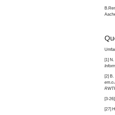
B.Re
Aache
Qu
Umfan
[1] N
Infor
[2] B
em.o.
RWT
[3-26
[27] 