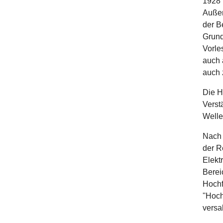
1928 
Außer
der B
Grund
Vorle
auch 
auch 
Die H
Verst
Welle
Nach 
der R
Elekt
Berei
Hochf
''Hoc
versa