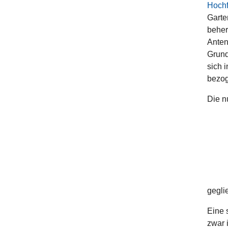
Hochf
Garte
beher
Anten
Grund
sich 
bezog
Die n
gegli
Eine s
zwar 