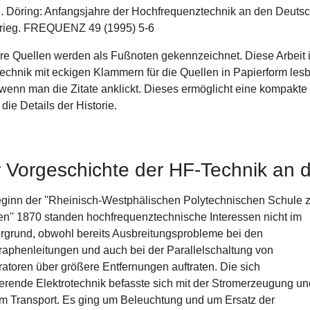
H. Döring: Anfangsjahre der Hochfrequenztechnik an den Deut
rieg. FREQUENZ 49 (1995) 5-6
re Quellen werden als Fußnoten gekennzeichnet. Diese Arbeit ist 
rtechnik mit eckigen Klammern für die Quellen in Papierform lesb
, wenn man die Zitate anklickt. Dieses ermöglicht eine kompakte
die Details der Historie.
r Vorgeschichte der HF-Technik an
ginn der ''Rheinisch-Westphälischen Polytechnischen Schule 
n'' 1870 standen hochfrequenztechnische Interessen nicht im
rgrund, obwohl bereits Ausbreitungsprobleme bei den
raphenleitungen und auch bei der Parallelschaltung von
atoren über größere Entfernungen auftraten. Die sich
ierende Elektrotechnik befasste sich mit der Stromerzeugung un
m Transport. Es ging um Beleuchtung und um Ersatz der