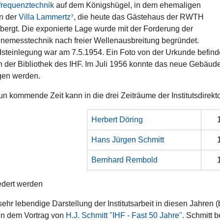
requenztechnik
auf dem Königshügel, in dem ehemaligen
n der
Villa Lammertz
⁷, die heute das Gästehaus der RWTH
bergt. Die exponierte Lage wurde mit der Forderung der
nemesstechnik nach freier Wellenausbreitung begründet.
steinlegung war am 7.5.1954. Ein Foto von der Urkunde befind
in der Bibliothek des IHF. Im Juli 1956 konnte das neue Gebäud
en werden.
un kommende Zeit kann in die drei Zeiträume der Institutsdirekt
Herbert Döring
Hans Jürgen Schmitt
Bernhard Rembold
edert werden
ehr lebendige Darstellung der Institutsarbeit in diesen Jahren (b
in dem Vortrag von
H.J. Schmitt ''IHF - Fast 50 Jahre''
. Schmitt b