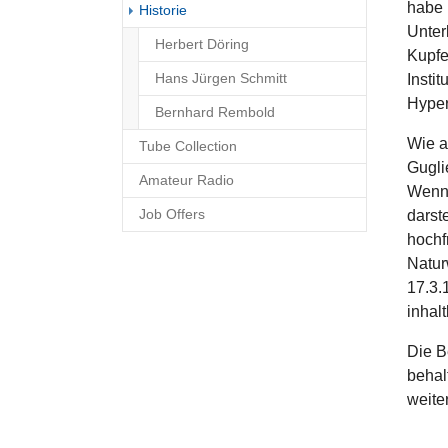
habe 
(current)
Historie
Unter
Herbert Döring
Kupfe
Hans Jürgen Schmitt
Insti
Hyper
Bernhard Rembold
Wie a
Tube Collection
Gugli
Amateur Radio
Wenn 
Job Offers
darst
hochf
Natur
17.3.
inhal
Die B
behal
weite