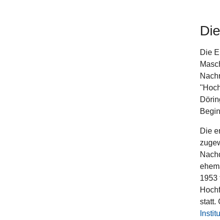
Die
Die E
Masch
Nachr
''Hoc
Dörin
Begin
Die e
zugew
Nachd
ehema
1953 
Hochf
statt
Insti