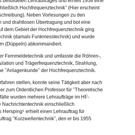
s besoldeten Lehrauftrages und erhielt 1938 eine
hließlich Hochfrequenztechnik'' (Hier erscheint
beschreibung). Neben Vorlesungen zu den
n und drahtlosen Übertragung und bot eine
uf dem Gebiet der Hochfrequenztechnik ging
technik (damals Funkmesstechnik) und wurde
rn (Düppeln) abkommandiert.
der Fernmeldetechnik und umfasste die Röhren-,
lation und Trägerfrequenztechnik, Strahlung,
e ''Anlagenkunde'' der Hochfrequenztechnik.
ahren stellen, konnte seine Tätigkeit aber nach
r zum Ordentlichen Professor für ''Theoretische
sfälle wurden mehrere Lehraufträge im HF-
he Nachrichtentechnik einschließlich
 Hersping⁵ erhielt einen Lehrauftrag für
ftrag ''Kurzwellentechnik'', den er bis 1955