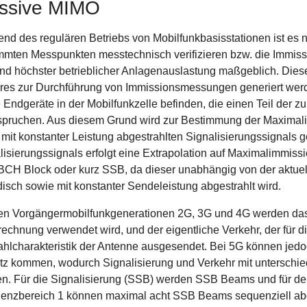
ssive MIMO
nd des regulären Betriebs von Mobilfunkbasisstationen ist es 
mmten Messpunkten messtechnisch verifizieren bzw. die Immissio
nd höchster betrieblicher Anlagenauslastung maßgeblich. Diese
res zur Durchführung von Immissionsmessungen generiert werd
e Endgeräte in der Mobilfunkzelle befinden, die einen Teil der
pruchen. Aus diesem Grund wird zur Bestimmung der Maximalim
 mit konstanter Leistung abgestrahlten Signalisierungssignals
lisierungssignals erfolgt eine Extrapolation auf Maximalimmissi
CH Block oder kurz SSB, da dieser unabhängig von der aktuell
disch sowie mit konstanter Sendeleistung abgestrahlt wird.
en Vorgängermobilfunkgenerationen 2G, 3G und 4G werden das S
echnung verwendet wird, und der eigentliche Verkehr, der für d
ahlcharakteristik der Antenne ausgesendet. Bei 5G können je
tz kommen, wodurch Signalisierung und Verkehr mit unterschied
n. Für die Signalisierung (SSB) werden SSB Beams und für de
enzbereich 1 können maximal acht SSB Beams sequenziell ab