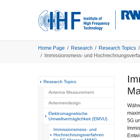
Skip to main navigation
Skip to main content
Skip to page footer
You are here:
Home Page
Research
Research Topics
Immissionsmess- und Hochrechnungsverfa
Im
Research Topics
Ma
Antenna Measurement
Antennendesign
Währe
maxim
Elektromagnetische
Umweltverträglichkeit (EMVU)
5G un
Immis
Immissionsmess- und
Hochrechnungsverfahren
Entwi
(current)