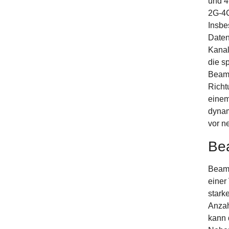
und 4
2G-4G
Insbe
Daten
Kanal
die s
Beamf
Richt
einem
dynam
vor n
Be
Beamf
einer
stark
Anzah
kann 