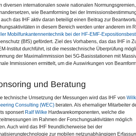
 diversen internationalen sowie nationalen Normungsgremien, d
nandersetzen, wie Beamforming bei der Immissionsbestimmung
ist auch das IHF aktiv daran beteiligt einen Beitrag zur Beantwort
hungsaktivitäten in diesem Bereich werden unter anderem im
ller Mobilfunkantennentechnik bei der HF-EMF-Expositionsbe
lenschutz (BfS) gefördert. Ziel des Vorhabens, das das IHF in
M-Institut durchführt, ist die messtechnische Überprüfung mög
mmung der Maximalimmission bei 5G-Basisstationen mit Massi
ale Immissionen ermittelt, um die Auswirkungen von Beamformin
onsoring und Beratung
ie technische Umsetzung der Messungen wird das IHF von
Wil
eering Consulting (WEC)
beraten. Als ehemaliger Mitarbeiter d
uts sponsert
Ralf Wilke
Hardwarekomponenten, welche die
eitmessungen im Rahmen der Forschungsaktivitäten möglich
n. Auch wird das IHF freundlicherweise bei der
atisierungtechnologie zur mobilen netzunabhängigen Erfassu