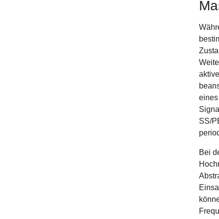
Ma
Währe
besti
Zusta
Weite
aktiv
beans
eines
Signa
SS/PB
perio
Bei d
Hochr
Abstr
Einsa
könne
Frequ