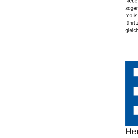
Neben
sogen
reali
führt
gleic
He