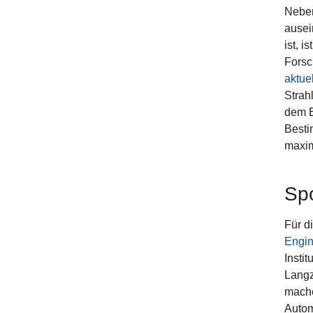
Neben
ausei
ist, 
Forsc
aktue
Strah
dem E
Besti
maxim
Sp
Für d
Engin
Instit
Langz
mache
Autom