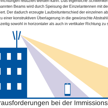
richtungen reduziert werden kann. Das eigentliche Schwenken
annten Beams wird durch Speisung der Einzelantennen mit d
siert. Der dadurch erzeugte Laufzeitunterschied der einzelnen 
 zu einer konstruktiven Überlagerung in die gewünschte Abstrahl
hzeitig sowohl in horizontaler als auch in vertikaler Richtung z
rausforderungen bei der Immission