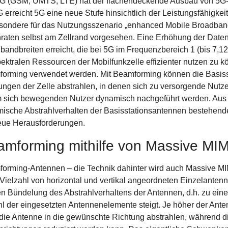
G (GSM, UMTS, LTE) hat der flächendeckende Ausbau von 5G-N
 erreicht 5G eine neue Stufe hinsichtlich der Leistungsfähigkeit 
sondere für das Nutzungsszenario „enhanced Mobile Broadband“
raten selbst am Zellrand vorgesehen. Eine Erhöhung der Daten
bandbreiten erreicht, die bei 5G im Frequenzbereich 1 (bis 7
pektralen Ressourcen der Mobilfunkzelle effizienter nutzen zu 
orming verwendet werden. Mit Beamforming können die Basisst
ungen der Zelle abstrahlen, in denen sich zu versorgende Nutze
 sich bewegenden Nutzer dynamisch nachgeführt werden. Aus S
ische Abstrahlverhalten der Basisstationsantennen bestehen
eue Herausforderungen.
amforming mithilfe von Massive MI
orming-Antennen – die Technik dahinter wird auch Massive MI
 Vielzahl von horizontal und vertikal angeordneten Einzelante
en Bündelung des Abstrahlverhaltens der Antennen, d.h. zu ein
l der eingesetzten Antennenelemente steigt. Je höher der Anten
die Antenne in die gewünschte Richtung abstrahlen, während di