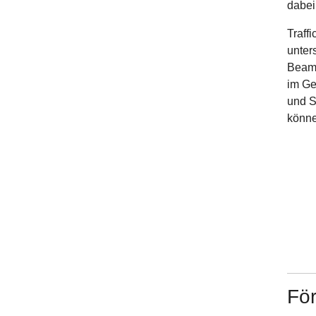
dabei
Traff
unter
Beams
im Ge
und S
könne
Fö